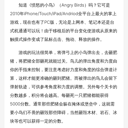
知道《愤怒的小鸟》（Angry Birds）吗？它可是
2010年iPhone/Touch/iPad/Andriod全平台上最火的掌上
游戏，现在也有了PC版，无论是上网本、笔记本还是台
式机通通可以玩！由于移植后的平台变化使游戏从原来的
触摸式操作变成了鼠标点击、拖动、释放的操作。
游戏的玩法很简单，将弹弓上的小鸟弹出去，去砸肥
猪，将肥猪全部砸死就能过关。鸟儿的弹出角度和力度由
你的手指来控制，要注意考虑好力度和角度的综合弹道计
算，这样才能更准确的砸到肥猪。而被弹出的鸟儿会留下
弹射轨迹，可供参考角度和力度的调整。另外每个关卡的
分数越多，积分将会越高。每砸死一只肥猪都能获得
5000分数。通常那些肥猪会躲在掩体或堡垒中，这就需
要小鸟们不畏的砸毁那些障碍，当然砸毁木材、岩石、冰
块等也可以获得一定的分数。