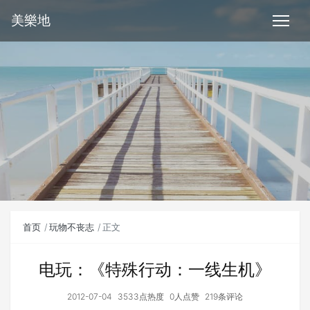
美樂地
首页
玩物不丧志
正文
电玩：《特殊行动：一线生机》
2012-07-04
3533点热度
0人点赞
219条评论