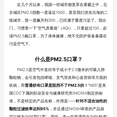
近几个月以来，我国一些城市都笼罩在雾霾之中，北
京城区PM2.5指数一度逼近1000，甚至我们浙东沿海的二
线城市，曾一度飙升到300，已经属于重度污染了。我出
门，习惯查一下“空气质量值”（AQI），只要超过100，必
须PM2.5戴口罩，为了身体健康，绝不无防护装备暴露在
污染空气下。
什么是PM2.5口罩？
PM2.5是空气中直径等于或小于2.5微米的可吸入肺
颗粒物，会引发包括哮喘、支气管炎和心血管病等方面的
疾病，而
普通纱布口罩是阻挡不了PM2.5的！
“N95”是美
国CDC下属的职业安全与健康研究所(NIOSH)制定的标
准，不是特定的产品名称，作用是——
针对不适合油性的
颗粒过滤效率达到95%
，并且通过NIOSH审查的产品就
可以称为“N95型口罩”。因此，选一款靠谱符合“N95标准”