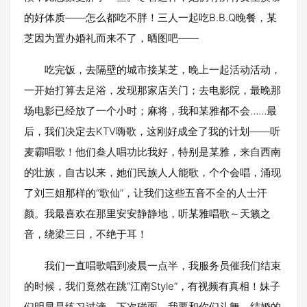
的好体质——怎么都吃不胖！三人一起吃B.B.Q晚餐，某
芝因为置办婚礼而来不了，晒图吧——
吃完饭，去隔壁的城市接某芝，晚上一起活动活动，
一开始打算去足浴，发现那家店关门；去电影院，最晚那
场电影已经放了一个小时；麻将，我和某雅都不会……最
后，我们决定去KTV嗨歌，这刚好成全了我的计划——听
麦霸唱歌！他们叁人唱功比我好，特别是某雅，来自西南
的壮族，自古以来，她们民族人人能歌，个个会唱，涌现
了刘三姐那样的“歌仙”，让我们这些五音不全的人士汗
颜。我最喜欢在那里安安静静地，听某雅唱歌～天籁之
音，绕梁三日，不绝于耳！
我们一直唱歌唱到凌晨一点半，我服务员催我们结束
的时候，我们竟然在跳“江南Style”，有视频有真相！妹子
们明显是练习过滴，下次碰面，我要和你们斗舞，结婚的