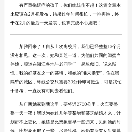
有严重拖延症的孩子，你们统统伤不起！这篇文章本
来应该在2月初发布，结果过年时间很忙，一拖再拖，终
于在2月的最后一天发表，也算完成小心愿吧！
某雅回来了！自从上次离校后，我们已经整整13个月
没有相见。这一次，她和某芝一道，为他们共同的闺蜜当
伴娘，顺道在浙江各地与老同学们一起叙叙旧。说来惭
愧，我的好基友之一的某增，和她的“准未婚妻”，住在我
隔壁的城区，环线公交只需要30分钟即可抵达，可是我忙
于备考，一直没有时间去看他们。
从广西她家到我这里，要将近2700公里，火车要整
整一天一夜！我以为她过几年等某增和某芝结婚才来，计
划赶不上变化，她还是比想象更早一些归来，见到她的时
候，比想象更胖了一些。尽管这样，她仍有所有女生羡慕