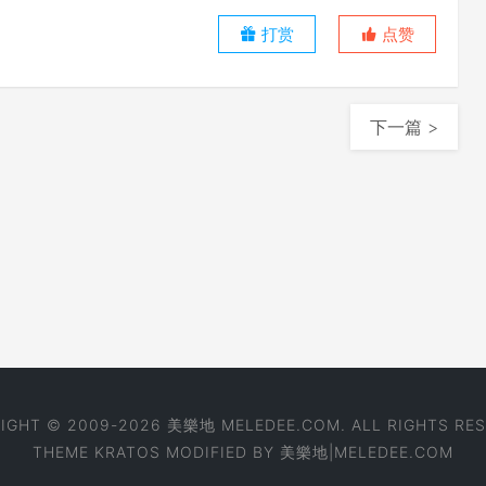
打赏
点赞
下一篇 >
IGHT © 2009-2026 美樂地 MELEDEE.COM. ALL RIGHTS RES
THEME
KRATOS
MODIFIED BY
美樂地|MELEDEE.COM