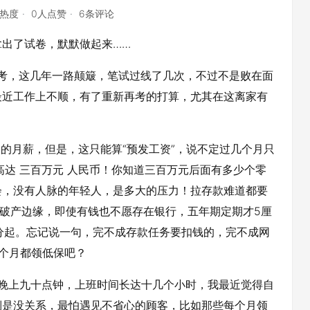
点热度
0人点赞
6条评论
出了试卷，默默做起来……
公考，这几年一路颠簸，笔试过线了几次，不过不是败在面
最近工作上不顺，有了重新再考的打算，尤其在这离家有
4的月薪，但是，这只能算“预发工资”，说不定过几个月只
高达 三百万元 人民币！你知道三百万元后面有多少个零
步入社会，没有人脉的年轻人，是多大的压力！拉存款难道都要
临破产边缘，即使有钱也不愿存在银行，五年期定期才5厘
1分起。忘记说一句，完不成存款任务要扣钱的，完不成网
个月都领低保吧？
晚上九十点钟，上班时间长达十几个小时，我最近觉得自
倒是没关系，最怕遇见不省心的顾客，比如那些每个月领