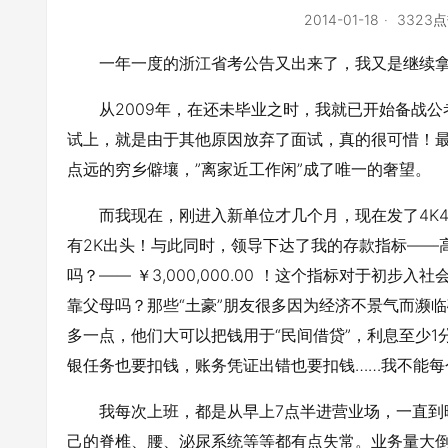
2014-01-18
3323
一年一度的浙江省考公告又出来了，我又是继续拿
从2009年，在还未毕业之时，我就已开始备战
试上，就是由于其他原因放弃了面试，真的很可惜！
点远的穷乡僻壤，”离家近工作闲”成了唯一的奢望。
而我现在，刚进入新单位才几个月，现在发了4K
有2K出头！与此同时，领导下达了我的存款指标——
吗？—— ￥3,000,000.00 ！这个指标对于初
靠父母吗？那些“土豪”朋友很多因为经济不景气而濒
多一点，他们大可以把钱用于“民间借贷”，利息至少
银任务也要扣钱，账务凭证出错也要扣钱……我不能每
我每次上班，都是从早上7点半进营业场，一直到
己的脊椎、腰、泌尿系统等等都有点失常。业务量大