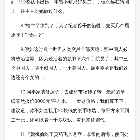
到TMD都认不出她。本钱不够只好买二手，但永远在猜测
上一任主人对她做过什么。
8.“端午节快到了，为了纪念粽子的牺牲，去买几个屈
原吃！” “诶~？”
9.假如这时候全世界人类突然全部灭绝，那中国人必
将统治世界。因为还活着的就剩下六个宇航员了，其中三
个中国人，两个俄国人，一个美国人。最重要的是我们这
边还有个女的……
10.同事家装修房子，去建材市场转了转，最好的壁
纸竟然报价3000元/平方米。 一看这价格，我们算了下，
建议道，你不如直接用20块钱的纸币糊墙，每平方米不到
二千元，还可以省一千多块钱，看起来还霸气。
11.『嫦娥偷吃了灵药飞入月宫，非常的后悔，便四处