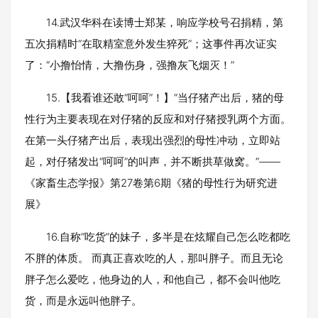
14.武汉华科在读博士郑某，响应学校号召捐精，第
五次捐精时“在取精室意外发生猝死”；这事件再次证实
了：“小撸怡情，大撸伤身，强撸灰飞烟灭！”
15.【我看谁还敢“呵呵”！】“当仔猪产出后，猪的母
性行为主要表现在对仔猪的反应和对仔猪授乳两个方面。
在第一头仔猪产出后，表现出强烈的母性冲动，立即站
起，对仔猪发出“呵呵”的叫声，并不断拱草做窝。”——
《家畜生态学报》第27卷第6期《猪的母性行为研究进
展》
16.自称“吃货”的妹子，多半是在炫耀自己怎么吃都吃
不胖的体质。 而真正喜欢吃的人，那叫胖子。而且无论
胖子怎么爱吃，他身边的人，和他自己，都不会叫他吃
货，而是永远叫他胖子。