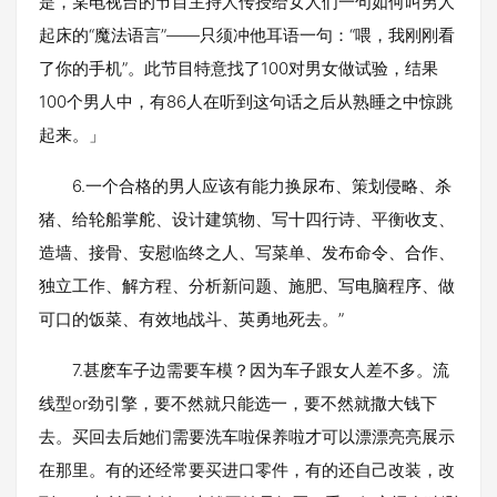
是，某电视台的节目主持人传授给女人们一句如何叫男人
起床的“魔法语言”——只须冲他耳语一句：“喂，我刚刚看
了你的手机”。此节目特意找了100对男女做试验，结果
100个男人中，有86人在听到这句话之后从熟睡之中惊跳
起来。」
6.一个合格的男人应该有能力换尿布、策划侵略、杀
猪、给轮船掌舵、设计建筑物、写十四行诗、平衡收支、
造墙、接骨、安慰临终之人、写菜单、发布命令、合作、
独立工作、解方程、分析新问题、施肥、写电脑程序、做
可口的饭菜、有效地战斗、英勇地死去。”
7.甚麽车子边需要车模？因为车子跟女人差不多。流
线型or劲引擎，要不然就只能选一，要不然就撒大钱下
去。买回去后她们需要洗车啦保养啦才可以漂漂亮亮展示
在那里。有的还经常要买进口零件，有的还自己改装，改