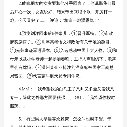
2.昨晚朋友的女友要和他分手回家了，他说那我们最
后开心一次，女友说好。结果带出来唱个歌，开房打一
炮。今天又好了…… 评论：“相逢一炮泯恩仇！”
3.预测刘洋回来后8件事儿：①晋升军衔。②市政
府奖励房子。③明年高考语文和政治有关于她的题目。
④光荣事迹写进课本。⑤入选感动中国十大人物。⑥和
母亲以及小学老师一起参加春晚，主持人声泪俱下，歌舞
里会有嫦娥。⑦温州某企业抢注刘洋商标被国家工商总
局驳回。⑧代言蒙牛航天员专用牛奶。
4.MM：「我希望我的白马王子又帅又多金又爱我又
专一，除此之外那方面要很强。」 GG：「我希望你按时
服药。」
5.「有些男人早晨喜欢赖床，怎么叫也叫不醒。于