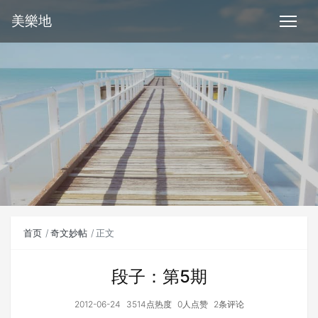
美樂地
首页
奇文妙帖
正文
段子：第5期
2012-06-24
3514点热度
0人点赞
2条评论