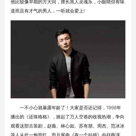
他比较像早期的方大同，擅长黑人灵魂乐，小眼睛但有味
道而且有才气的男人，一听就会爱上!
一不小心就暴露年龄了！大家是否还记得，1998年
播出的《还珠格格》，掀起了万人空巷的收视热潮，争向
观看这部古装剧，赵薇、林心如、苏有朋、周杰、范冰冰
等人从此一炮而红，而片尾曲《有一个姑娘》由赵薇演