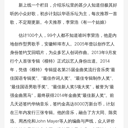
新上线一个栏目，介绍乐坛里的甚少人知道但极其好
听的小众好歌，初步计划以华语乐坛为主，每次推荐一首
歌，不定期更新。今天推荐，李荣浩《有一个姑娘》
估计100个人，99个人都不知道谁叫李荣浩，他是内
地创作型男歌手，安徽蚌埠市人。2005年曾以创作艺人
身份签约艾回唱片，为众多艺人创词作曲。2013年9月发
行个人首张专辑《模特》正式以艺人身份出道。2014
年，凭借《模特》专辑提名第25届金曲奖流行音乐类“最
佳国语专辑奖”、“最佳作词人奖”、“最佳专辑制作人奖”、
“最佳国语男歌手奖”、“最佳新人奖5项大奖”，被誉为“最
强金曲黑马”，最终获得2014年金曲奖“最佳新人奖”。前
几天还签约华纳音乐，签约金高达8000万新台币，计划
在三年内发行三张专辑。他的音乐，融合了方大同、陈奕
迅、周杰伦和John Mayer等人的编曲与声线，众人评价