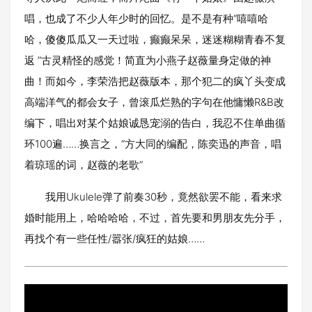
唱，也成了不少人年少时的回忆。是不是有种“嘻嘻哈
哈，傻傻瓜瓜又一天过啦，癫癫呆呆，迷迷糊糊青春不复
返 ”古灵精怪的感觉！简直为小燕子赵薇量身定做的神
曲！而如今，李荣浩把赵薇版本，那个犯二的疯丫头变成
高端洋气的都会女子，曾滚瓜烂熟的字句在他慵懒R&B改
编下，唱出对某个姑娘诚恳宠溺的告白，我忍不住单曲循
环100遍……换言之，“方大同的编配，陈奕迅的声音，唱
着琼瑶的词，赵薇的老歌”
我用Ukulele弹了前奏30秒，竟然欲罢不能，看来求
婚时能用上，哈哈哈哈，不过，首先要和男朋友先分手，
再找个有一些任性/嚣张/疯狂的姑娘……