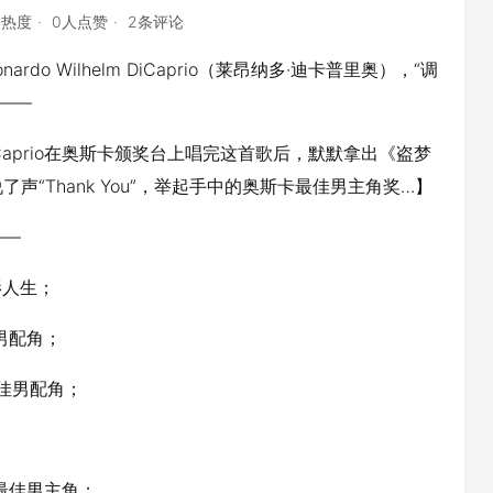
点热度
0人点赞
2条评论
o Wilhelm DiCaprio（莱昂纳多·迪卡普里奥），“调
——
 DiCaprio在奥斯卡颁奖台上唱完这首歌后，默默拿出《盗梦
“Thank You”，举起手中的奥斯卡最佳男主角奖…】
——
影人生；
男配角；
佳男配角；
最佳男主角；