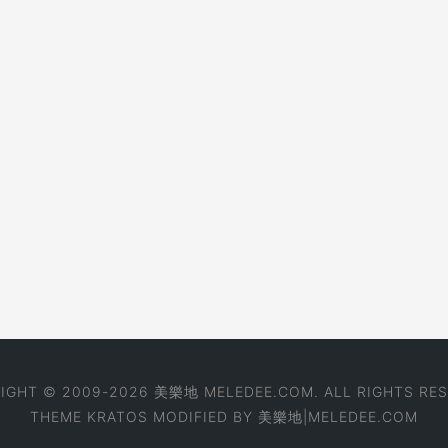
IGHT © 2009-2026 美樂地 MELEDEE.COM. ALL RIGHTS RES
THEME
KRATOS
MODIFIED BY
美樂地|MELEDEE.COM