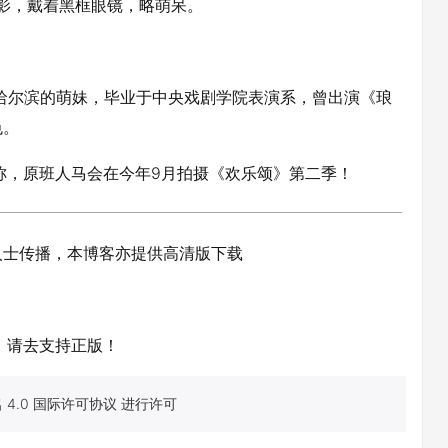
缩影，戴着黑框眼镜，略萌呆。
于哈尔滨的萌妹，毕业于中央戏剧学院表演系，曾出演《琅
色。
定称，原班人马会在今年9月拍摄《欢乐颂》第二季！
人士传播，本博客亦提供高清版下载
，请去支持正版！
4.0 国际许可协议 进行许可