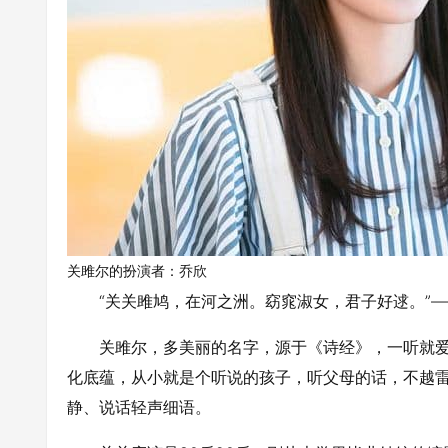
关雎尔的扮演者：乔欣
“关关雎鸠，在河之洲。窈窕淑女，君子好逑。”—
关雎尔，多美丽的名字，源于《诗经》，一听就
化底蕴，从小就是个听说的孩子，听父母的话，不越
静、说话轻声细语。