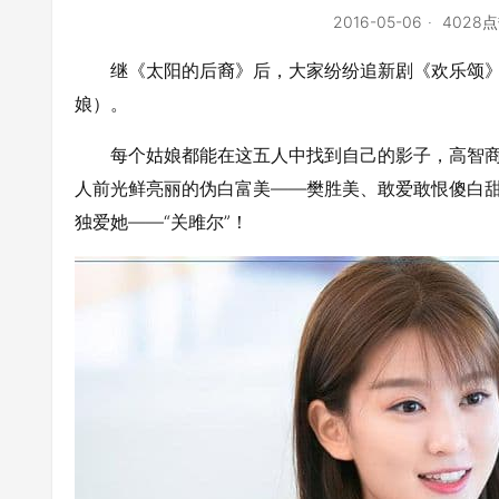
2016-05-06
4028
继《太阳的后裔》后，大家纷纷追新剧《欢乐颂
娘）。
每个姑娘都能在这五人中找到自己的影子，高智
人前光鲜亮丽的伪白富美——樊胜美、敢爱敢恨傻白
独爱她——“关雎尔”！