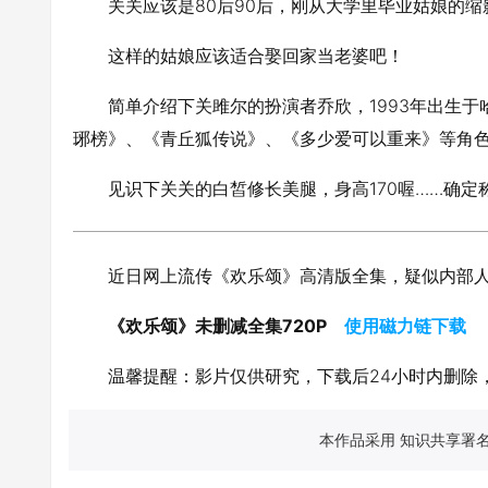
关关应该是80后90后，刚从大学里毕业姑娘的
这样的姑娘应该适合娶回家当老婆吧！
简单介绍下关雎尔的扮演者乔欣，1993年出生
琊榜》、《青丘狐传说》、《多少爱可以重来》等角
见识下关关的白皙修长美腿，身高170喔……确
近日网上流传《欢乐颂》高清版全集，疑似内部
《欢乐颂》未删减全集720P
使用磁力链下载
温馨提醒：影片仅供研究，下载后24小时内删除
本作品采用 知识共享署名 