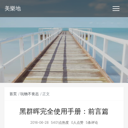
美樂地
首页
玩物不丧志
正文
黑群晖完全使用手册：前言篇
2016-06-28
5401点热度
0人点赞
5条评论