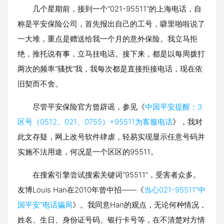
几个星期前，接到一个“021-95511”的上海电话，自
称是平安保险公司，首先报出自己的工号，噼里啪啦说了
一大堆，重点是赠送给我一个月的意外保险。我立马拒
绝，推托说有事，立马挂电话。接下来，都是以每周拨打
两次的频率“骚扰”我，我每次都是直接拒接电话，现在依
旧契而不舍。
尽管平安保险官方曾辟谣，参见《
中国平安提醒：3
区号（0512、021、0755）+95511为客服电话
》，我对
此文存疑，网上改号软件肆虐，轻易实现显示任意号码并
实施不法用途，何况是一个区区的95511。
在搜索引擎尝试搜索关键词“95511”，受害者众多。
友博Louis Han在2010年曾中招——《
当心021-95511“中
国平安”电话骗局
》。我同意Han的观点，无论何种情况，
姓名、生日、身份证号码、银行卡号等，在不清楚对方情