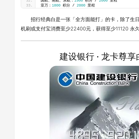
国航、南航、东航：
1500
 积分 / 
2000
 里程
亚万：
1800
 积分 / 
2000
 里程
招行经典白是一张「全方面能打」的卡，除了生日
机刷或支付宝消费至少22400元，获得至少11120 
建设银行 · 龙卡尊