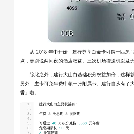
从 2018 年中开始，建行尊享白金卡可谓一匹黑马
点，更别说两间夜的酒店权益、三次机场接送机以及
除此之外，建行大山白基础积分权益加倍，这样就能用
另外，主卡可免年费申领一张附属卡。建行自从有了
香」啦。
建行大山白主要权益有：
年费 
&
 免息期 
&
 宽限期
可通过 
40
 万积分兑换 
3600
 元年费
免息期最长 
50
 天
3
 天宽限期