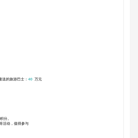
接送的旅游巴士：
40
 万元
 积分。
等活动，值得参与