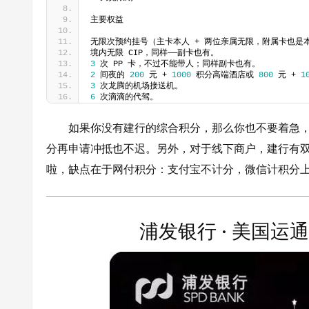
主要权益
无限次预约挂号（主卡本人 + 两位亲属无限，附属卡也是本
境内无限 CIP，同样——副卡也有。
3
 次 PP 卡，不过不能带人；同样副卡也有。
2
 间夜的 
200
 元 + 
1000
 积分高端酒店或 
800
 元 + 
1
3
 次龙腾的机场接送机。
6
 次滴滴的代驾。
如果你没有建行的综合积分，那么你也不要着急，
分再申请冲抵也不迟。另外，对于线下商户，建行有
啦，缺点在于网付积分：支付宝不计分，微信计积分上限 
浦发银行 · 美国运