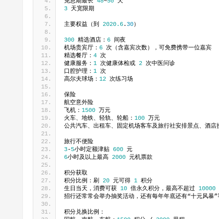
免息期最长 
48
~
50
 天
3
 天宽限期
主要权益（到 
2020.6
.
30
）
300
 精选酒店：
6
 间夜
机场贵宾厅：
6
 次（含嘉宾次数），可免费携带一位嘉宾
精选餐厅：
4
 次
健康服务：
1
 次健康体检或 
2
 次中医问诊
口腔护理：
1
 次
高尔夫球场：
12
 次练习场
保险
航空意外险
飞机：
1500
 万元
火车、地铁、轻轨、轮船：
100
 万元
公共汽车、出租车、固定机场客车及旅行社安排景点、酒店
旅行不便险
3
-
5
小时定额津贴 
600
 元
6
小时及以上最高 
2000
 元机票款
积分获取
积分比例：刷 
20
 元可得 
1
 积分
生日当天，消费可获 
10
 倍永久积分，最高不超过 
10000
招行还常常会举办抽奖活动，还有每年年底还有“十元风暴”
积分兑换比例：