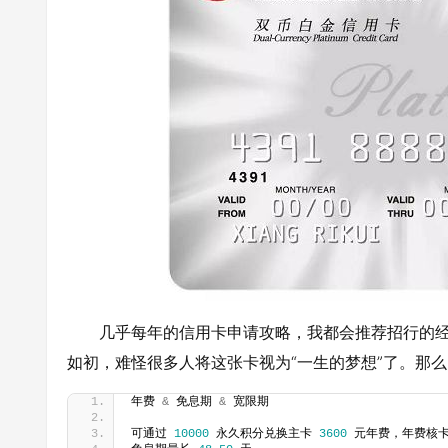
几乎每年的信用卡申请攻略，我都会推荐招行的
如初，难怪很多人将这张卡视为“一生的梦想”了。那
年费 
&
 免息期 
&
 宽限期
可通过 
10000
 永久积分兑换主卡 
3600
 元年费，年费核