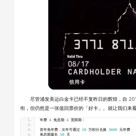
尽管浦发美运白金卡已经不复昨日的辉煌，自 20
衔，但仍然是一张值回票价的「好卡」。就让我们来
年费 
&
 免息期 
&
 宽限期：
首年免年费，次年可通过 
20
 万积分兑换 
3600
 元年费
免息期最长 
50
 天