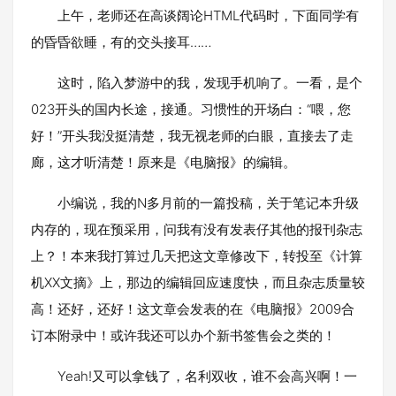
上午，老师还在高谈阔论HTML代码时，下面同学有
的昏昏欲睡，有的交头接耳……
这时，陷入梦游中的我，发现手机响了。一看，是个
023开头的国内长途，接通。习惯性的开场白：“喂，您
好！”开头我没挺清楚，我无视老师的白眼，直接去了走
廊，这才听清楚！原来是《电脑报》的编辑。
小编说，我的N多月前的一篇投稿，关于笔记本升级
内存的，现在预采用，问我有没有发表仔其他的报刊杂志
上？！本来我打算过几天把这文章修改下，转投至《计算
机XX文摘》上，那边的编辑回应速度快，而且杂志质量较
高！还好，还好！这文章会发表的在《电脑报》2009合
订本附录中！或许我还可以办个新书签售会之类的！
Yeah!又可以拿钱了，名利双收，谁不会高兴啊！一