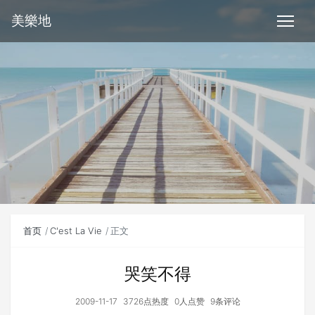
美樂地
首页
C'est La Vie
正文
哭笑不得
2009-11-17
3726点热度
0人点赞
9条评论