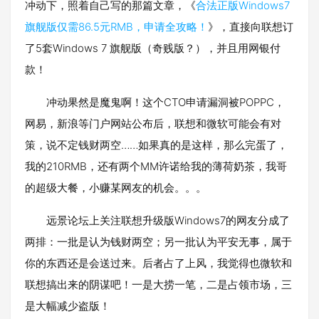
冲动下，照着自己写的那篇文章，《
合法正版Windows7
旗舰版仅需86.5元RMB，申请全攻略！
》，直接向联想订
了5套Windows 7 旗舰版（奇贱版？），并且用网银付
款！
冲动果然是魔鬼啊！这个CTO申请漏洞被POPPC，
网易，新浪等门户网站公布后，联想和微软可能会有对
策，说不定钱财两空……如果真的是这样，那么完蛋了，
我的210RMB，还有两个MM许诺给我的薄荷奶茶，我哥
的超级大餐，小赚某网友的机会。。。
远景论坛上关注联想升级版Windows7的网友分成了
两排：一批是认为钱财两空；另一批认为平安无事，属于
你的东西还是会送过来。后者占了上风，我觉得也微软和
联想搞出来的阴谋吧！一是大捞一笔，二是占领市场，三
是大幅减少盗版！