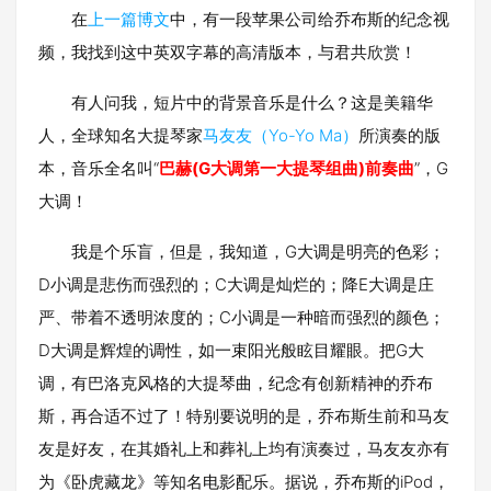
在
上一篇博文
中，有一段苹果公司给乔布斯的纪念视
频，我找到这中英双字幕的高清版本，与君共欣赏！
有人问我，短片中的背景音乐是什么？这是美籍华
人，全球知名大提琴家
马友友（Yo-Yo Ma）
所演奏的版
本，音乐全名叫“
巴赫(G大调第一大提琴组曲)前奏曲
”，G
大调！
我是个乐盲，但是，我知道，G大调是明亮的色彩；
D小调是悲伤而强烈的；C大调是灿烂的；降E大调是庄
严、带着不透明浓度的；C小调是一种暗而强烈的颜色；
D大调是辉煌的调性，如一束阳光般眩目耀眼。把G大
调，有巴洛克风格的大提琴曲，纪念有创新精神的乔布
斯，再合适不过了！特别要说明的是，乔布斯生前和马友
友是好友，在其婚礼上和葬礼上均有演奏过，马友友亦有
为《卧虎藏龙》等知名电影配乐。据说，乔布斯的iPod，