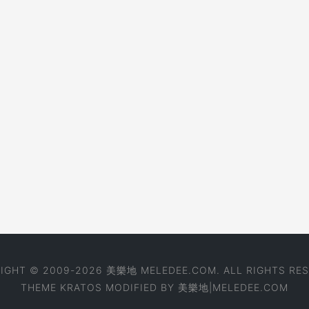
IGHT © 2009-2026 美樂地 MELEDEE.COM. ALL RIGHTS RES
THEME
KRATOS
MODIFIED BY
美樂地|MELEDEE.COM