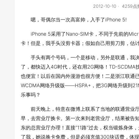
2012-10-10
4259
嗯，哥偶尔当一次高富帅，入手了iPhone 5!
iPhone 5采用了Nano-SIM卡，不同于先前的
卡！但是，我手头没剪卡器；假如自己用剪刀剪，估
手头有两个号码，一个是移动，另外是联通，我决定
了，都快迈入4G时代，还在用2G网络！TD-SCDM
也便宜！以后在国内外漫游也很方便！二是浙江联通
WCDMA网络升级版——HSPA+，把3G网络升级到
乐事吗？
前天晚上，特意在微博上联系了当地的联通营业
早，去营业厅换卡。第一次来到老营业厅，结果被告知本
东的总营业厅办理！直接“11路”过去，权当锻炼身
了我，她说换卡免费，但是必须充值300块话费，体现一