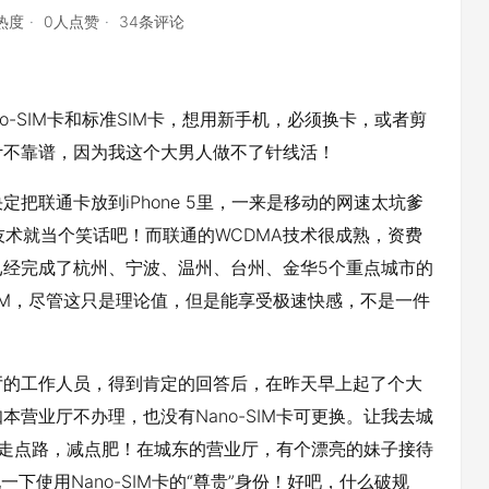
点热度
0人点赞
34条评论
Micro-SIM卡和标准SIM卡，想用新手机，必须换卡，或者剪
计不靠谱，因为我这个大男人做不了针线活！
把联通卡放到iPhone 5里，一来是移动的网速太坑爹
A技术就当个笑话吧！而联通的WCDMA技术很成熟，资费
已经完成了杭州、宁波、温州、台州、金华5个重点城市的
21M，尽管这只是理论值，但是能享受极速快感，不是一件
厅的工作人员，得到肯定的回答后，在昨天早上起了个大
营业厅不办理，也没有Nano-SIM卡可更换。让我去城
体，走点路，减点肥！在城东的营业厅，有个漂亮的妹子接待
下使用Nano-SIM卡的“尊贵”身份！好吧，什么破规