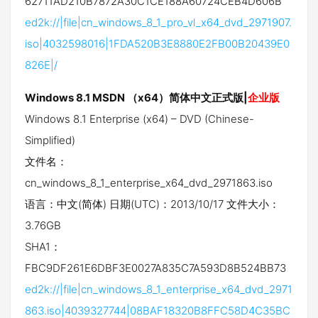
62711AD210B7872A30C1CE188A60724CEB4D606B
ed2k://|file|cn_windows_8_1_pro_vl_x64_dvd_2971907.
iso|4032598016|1FDA520B3E8880E2FB00B20439E0
826E|/
Windows 8.1 MSDN （x64）简体中文正式版|
企业版
Windows 8.1 Enterprise (x64) – DVD (Chinese-
Simplified)
文件名：
cn_windows_8_1_enterprise_x64_dvd_2971863.iso
语言：中文(简体) 日期(UTC)：2013/10/17 文件大小：
3.76GB
SHA1：
FBC9DF261E6DBF3E0027A835C7A593D8B524BB73
ed2k://|file|cn_windows_8_1_enterprise_x64_dvd_2971
863.iso|4039327744|08BAF18320B8FFC58D4C35BC