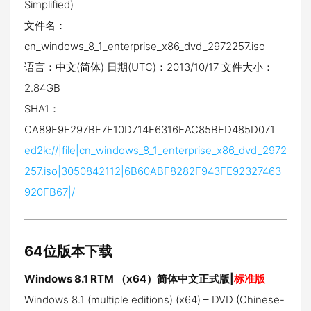
Simplified)
文件名：
cn_windows_8_1_enterprise_x86_dvd_2972257.iso
语言：中文(简体) 日期(UTC)：2013/10/17 文件大小：
2.84GB
SHA1：
CA89F9E297BF7E10D714E6316EAC85BED485D071
ed2k://|file|cn_windows_8_1_enterprise_x86_dvd_2972
257.iso|3050842112|6B60ABF8282F943FE92327463
920FB67|/
64位版本下载
Windows 8.1 RTM （x64）简体中文正式版|
标准版
Windows 8.1 (multiple editions) (x64) – DVD (Chinese-