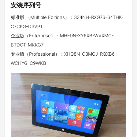
安装序列号
标准版 （Multiple Editions）：334NH-RXG76-64THK-
C7CKG-D3VPT
企业版（Enterprise）：MHF9N-XY6XB-WVXMC-
BTDCT-MKKG7
专业版（Professional）：XHQ8N-C3MCJ-RQXB6-
WCHYG-C9WKB