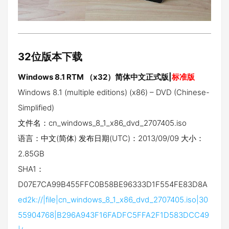
32位版本下载
Windows 8.1 RTM （x32）简体中文正式版|
标准版
Windows 8.1 (multiple editions) (x86) – DVD (Chinese-
Simplified)
文件名：cn_windows_8_1_x86_dvd_2707405.iso
语言：中文(简体) 发布日期(UTC)：2013/09/09 大小：
2.85GB
SHA1：
D07E7CA99B455FFC0B58BE96333D1F554FE83D8A
ed2k://|file|cn_windows_8_1_x86_dvd_2707405.iso|30
55904768|B296A943F16FADFC5FFA2F1D583DCC49