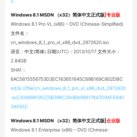
|/
Windows 8.1 MSDN （x32）简体中文正式版
|专业版
Windows 8.1 Pro VL (x86) – DVD (Chinese-Simplified)
文件名：
cn_windows_8_1_pro_vl_x86_dvd_2972620.iso
语言：中文(简体) 日期(UTC)：2013/10/17 文件大小：
2.84GB
SHA1：
6AC5615556753D3EC163651645C69B169C802DBC
ed2k://|file|cn_windows_8_1_pro_vl_x86_dvd_2972620
.iso|3049981952|5B396C3A0BA99617647D9AFE840
3AFA5|/
Windows 8.1 MSDN （x32）简体中文正式版|
企业版
Windows 8.1 Enterprise (x86) – DVD (Chinese-