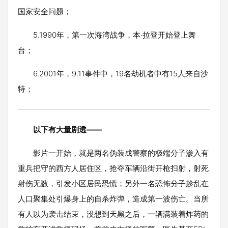
国家安全问题；
5.1990年，第一次海湾战争，本·拉登开始登上舞
台；
6.2001年，9.11事件中，19名劫机者中有15人来自沙
特；
以下有大量剧透——
影片一开始，就是两名伪装成警察的极端分子渗入有
重兵把守的西方人居住区，抢夺车辆沿街开枪扫射，射死
射伤无数，引发小区居民恐慌；另外一名恐怖分子趁乱在
人口聚集处引爆身上的自杀炸弹，造成第一波伤亡。当所
有人以为袭击结束，没想到天黑之后，一辆满装着炸药的