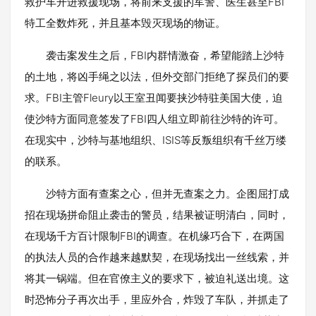
救护车开进救援现场，将前来支援的军警、医生甚至FBI
特工全数炸死，并且基本毁灭现场的物证。
袭击案发生之后，FBI内群情激奋，希望能踏上沙特
的土地，将凶手绳之以法，但外交部门拒绝了探员们的要
求。FBI主管Fleury以王室丑闻要挟沙特驻美国大使，迫
使沙特方面同意签发了FBI四人组立即前往沙特的许可。
在现实中，沙特与基地组织、ISIS等反叛组织有千丝万缕
的联系。
沙特方面有查案之心，但并无查案之力。企图屈打成
招在现场拼命阻止袭击的警员，结果被证明清白，同时，
在现场千方百计限制FBI的调查。在机缘巧合下，在两国
的执法人员的合作越来越默契，在现场找出一丝线索，并
将其一锅端。但在官僚主义的要求下，被迫礼送出境。这
时恐怖分子再次出手，里应外合，炸毁了车队，并抓走了