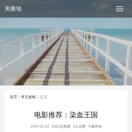
美樂地
首页
奇文妙帖
正文
电影推荐：染血王国
2016-05-02
5862点热度
0人点赞
10条评论