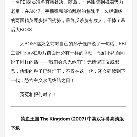
一名FBI探员准备直播处决。随后，一路跟踪到极端势力
老巢，在AK47、手榴弹和RPG乱射的巷战里，久经训练
的两国精英逐步扳回劣势，最终反杀所有敌人，干掉了幕
后大BOSS！
大BOSS临死之前对自己的孙子低声说了一句话，FBI
主管Fleury在影片前面部分有一样的举动，他们不约而同
说了同样的话——“我们会杀光他们”！无所谓正义或邪
恶，仇恨的种子已经埋下，不仅在这一代，还会延续到下
一代，恐怖主义永无终结之日！
冤冤相报何时了！
染血王国 The Kingdom (2007) 中英双字幕高清版
下载