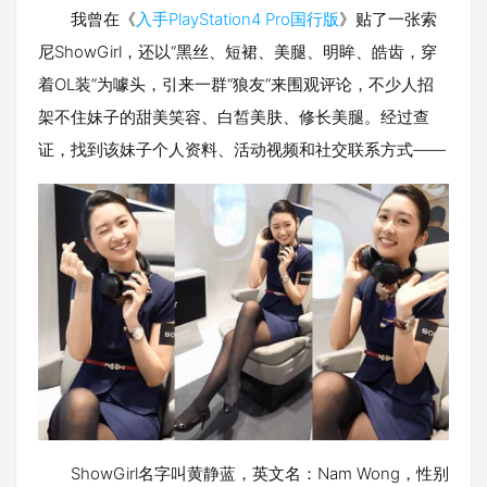
我曾在《
入手PlayStation4 Pro国行版
》贴了一张索
尼ShowGirl，还以“黑丝、短裙、美腿、明眸、皓齿，穿
着OL装”为噱头，引来一群“狼友”来围观评论，不少人招
架不住妹子的甜美笑容、白皙美肤、修长美腿。经过查
证，找到该妹子个人资料、活动视频和社交联系方式——
ShowGirl名字叫黄静蓝，英文名：Nam Wong，性别