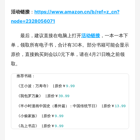
活动链接
：
https://www.amazon.cn/b/ref=z_cn?
node=2328056071
最后，建议直接在电脑上打开
活动链接
，一本一本下
单，领取所有电子书，合计有30本。部分书籍可能会显示
原价，直接购买则会以0元下单，请在4月21日晚之前领
取。
推荐书籍：
《王小波：万寿寺》 |原价￥
9.99
《我包罗万象》 |原价￥
39.99
《半小时漫画中国史（番外篇）：中国传统节日》 |原价￥
13.99
《小偷家族》 |原价￥
9.99
《岛上书店》 |原价￥
9.99