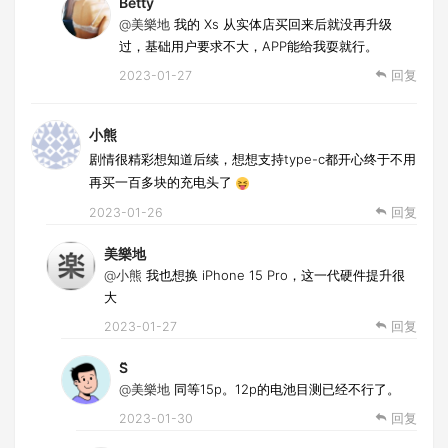
Betty
@美樂地
我的 Xs 从实体店买回来后就没再升级
过，基础用户要求不大，APP能给我耍就行。
2023-01-27
回复
小熊
剧情很精彩想知道后续，想想支持type-c都开心终于不用
再买一百多块的充电头了
2023-01-26
回复
美樂地
@小熊
我也想换 iPhone 15 Pro，这一代硬件提升很
大
2023-01-27
回复
S̆̈
@美樂地
同等15p。12p的电池目测已经不行了。
2023-01-30
回复