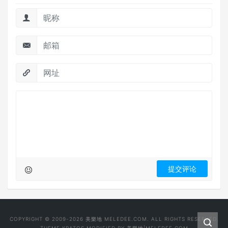
COPYRIGHT © 2009-2026 美樂地 MELEDEE.COM. ALL RIGHTS RESERVED.