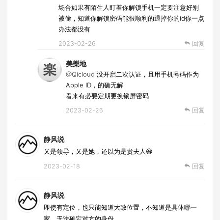
场合如果有陌生人盯着你解锁手机一定要注意好别
被偷，知道你解锁密码能很顺利的退掉你的id你一点
办法都没有
2023-02-26
回复
美樂地
@Qicloud
没开启二次认证，且用手机号码作为
Apple ID，的确无解
看来有必要定期更换锁屏密码
2023-02-26
回复
静风说
又是领导，又是她，还以为是贵夫人😀
2023-02-18
回复
静风说
即使有定位，也只能知道大致位置，不知道是具体哪一
家，无法确定对方的身份。