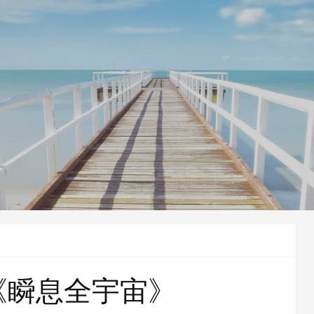
《瞬息全宇宙》