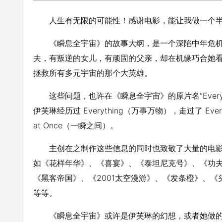
人生有无限的可能性！感谢电影，能让我做一个
《瞬息全宇宙》的故事大纲，是一个深陷中年危机
夫，有叛逆的女儿，有顽固的父亲，却在机缘巧合她
拯救所有多元宇宙的那个大英雄。
这些问题，也许在《瞬息全宇宙》的原片名“Everything
伊芙琳经历过 Everything（万事万物），走过了 Ev
at Once（一瞬之间）。
主创在之制作这些信息的同时也致敬了大量的电
如《花样年华》、《喜宴》、《泰坦尼克号》、《功
《黑客帝国》、《2001太空漫游》、《发条橙》、
等等。
《瞬息全宇宙》或许是伊芙琳的幻想，或者她做的