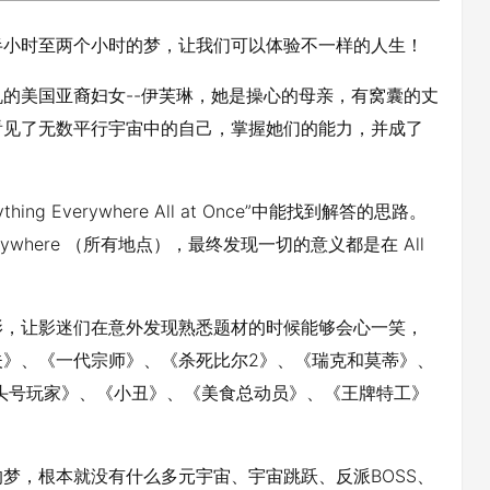
半小时至两个小时的梦，让我们可以体验不一样的人生！
的美国亚裔妇女--伊芙琳，她是操心的母亲，有窝囊的丈
看见了无数平行宇宙中的自己，掌握她们的能力，并成了
 Everywhere All at Once”中能找到解答的思路。
erywhere （所有地点），最终发现一切的意义都是在 All
影，让影迷们在意外发现熟悉题材的时候能够会心一笑，
夫》、《一代宗师》、《杀死比尔2》、《瑞克和莫蒂》、
《头号玩家》、《小丑》、《美食总动员》、《王牌特工》
梦，根本就没有什么多元宇宙、宇宙跳跃、反派BOSS、