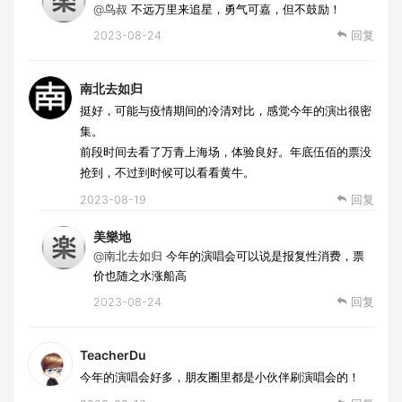
@鸟叔
不远万里来追星，勇气可嘉，但不鼓励！
2023-08-24
回复
南北去如归
挺好，可能与疫情期间的冷清对比，感觉今年的演出很密
集。
前段时间去看了万青上海场，体验良好。年底伍佰的票没
抢到，不过到时候可以看看黄牛。
2023-08-19
回复
美樂地
@南北去如归
今年的演唱会可以说是报复性消费，票
价也随之水涨船高
2023-08-24
回复
TeacherDu
今年的演唱会好多，朋友圈里都是小伙伴刷演唱会的！