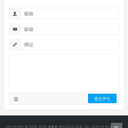
COPYRIGHT © 2009-2026 美樂地 MELEDEE.COM. ALL RIGHTS RESERVED.