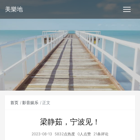
美樂地
首页
影音娱乐
正文
梁静茹，宁波见！
2023-08-13
5832点热度
0人点赞
21条评论