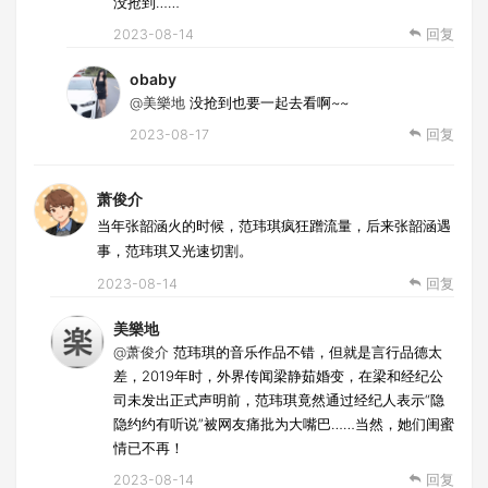
没抢到……
2023-08-14
回复
obaby
@美樂地
没抢到也要一起去看啊~~
2023-08-17
回复
萧俊介
当年张韶涵火的时候，范玮琪疯狂蹭流量，后来张韶涵遇
事，范玮琪又光速切割。
2023-08-14
回复
美樂地
@萧俊介
范玮琪的音乐作品不错，但就是言行品德太
差，2019年时，外界传闻梁静茹婚变，在梁和经纪公
司未发出正式声明前，范玮琪竟然通过经纪人表示“隐
隐约约有听说”被网友痛批为大嘴巴……当然，她们闺蜜
情已不再！
2023-08-14
回复