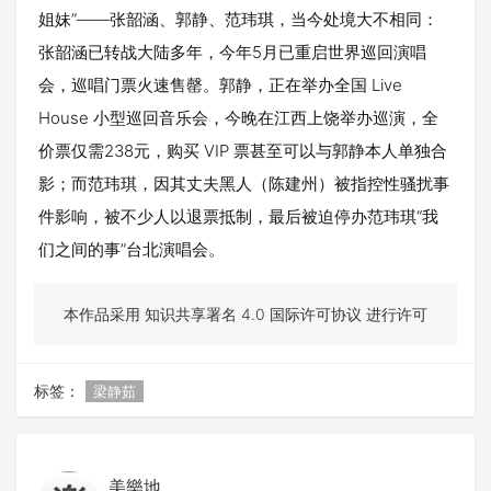
姐妹”——张韶涵、郭静、范玮琪，当今处境大不相同：
张韶涵已转战大陆多年，今年5月已重启世界巡回演唱
会，巡唱门票火速售罄。郭静，正在举办全国 Live
House 小型巡回音乐会，今晚在江西上饶举办巡演，全
价票仅需238元，购买 VIP 票甚至可以与郭静本人单独合
影；而范玮琪，因其丈夫黑人（陈建州）被指控性骚扰事
件影响，被不少人以退票抵制，最后被迫停办范玮琪“我
们之间的事”台北演唱会。
本作品采用 知识共享署名 4.0 国际许可协议 进行许可
标签：
梁静茹
美樂地