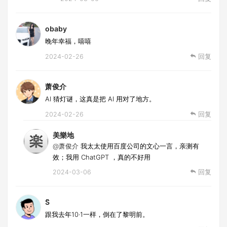
obaby
晚年幸福，嘻嘻
2024-02-26
回复
萧俊介
AI 猜灯谜，这真是把 AI 用对了地方。
2024-02-26
回复
美樂地
@萧俊介
我太太使用百度公司的文心一言，亲测有
效；我用 ChatGPT ，真的不好用
2024-03-06
回复
S̆̈
跟我去年10·1一样，倒在了黎明前。