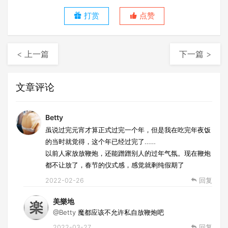
打赏
点赞
< 上一篇
下一篇 >
文章评论
Betty
虽说过完元宵才算正式过完一个年，但是我在吃完年夜饭
的当时就觉得，这个年已经过完了……
以前人家放放鞭炮，还能蹭蹭别人的过年气氛。现在鞭炮
都不让放了，春节的仪式感，感觉就剩纯假期了
2022-02-26
回复
美樂地
@Betty
魔都应该不允许私自放鞭炮吧
2022-03-27
回复