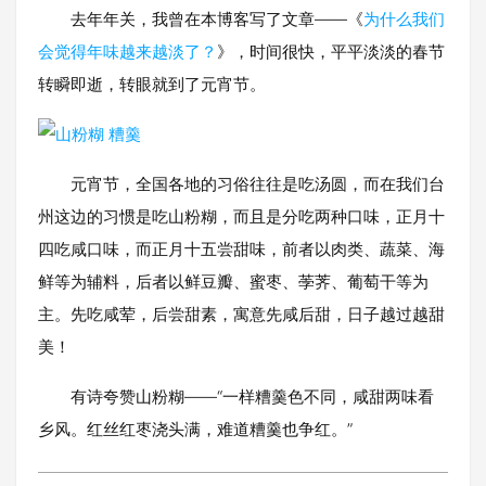
去年年关，我曾在本博客写了文章——《
为什么我们
会觉得年味越来越淡了？
》，时间很快，平平淡淡的春节
转瞬即逝，转眼就到了元宵节。
元宵节，全国各地的习俗往往是吃汤圆，而在我们台
州这边的习惯是吃山粉糊，而且是分吃两种口味，正月十
四吃咸口味，而正月十五尝甜味，前者以肉类、蔬菜、海
鲜等为辅料，后者以鲜豆瓣、蜜枣、荸荠、葡萄干等为
主。先吃咸荤，后尝甜素，寓意先咸后甜，日子越过越甜
美！
有诗夸赞山粉糊——“一样糟羹色不同，咸甜两味看
乡风。红丝红枣浇头满，难道糟羹也争红。”