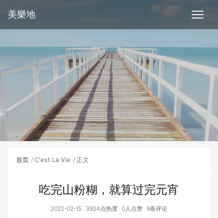
美樂地
首页
C'est La Vie
正文
吃完山粉糊，就算过完元宵
2022-02-15
3924点热度
0人点赞
9条评论