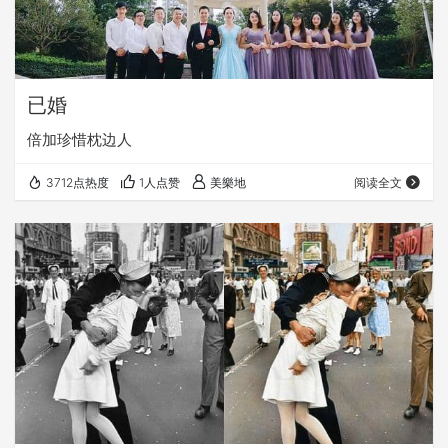
已婚
倍加珍惜枕边人
3712点热度
1人点赞
美樂地
阅读全文