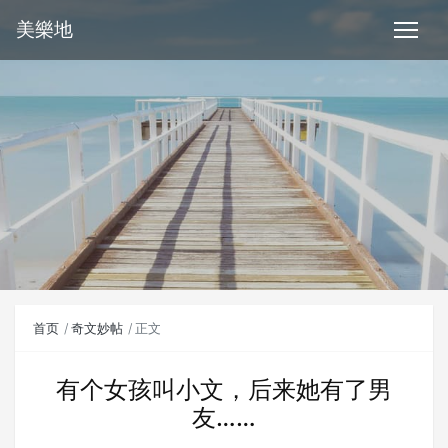
美樂地
首页
奇文妙帖
正文
有个女孩叫小文，后来她有了男
友……