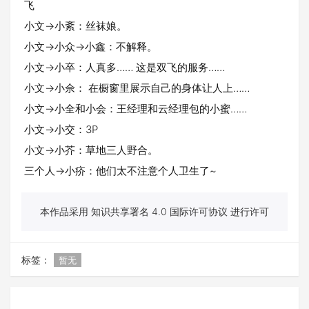
飞
小文→小紊：丝袜娘。
小文→小众→小鑫：不解释。
小文→小卒：人真多…… 这是双飞的服务……
小文→小佘： 在橱窗里展示自己的身体让人上……
小文→小全和小会：王经理和云经理包的小蜜……
小文→小交：3P
小文→小芥：草地三人野合。
三个人→小疥：他们太不注意个人卫生了~
本作品采用 知识共享署名 4.0 国际许可协议 进行许可
标签：
暂无