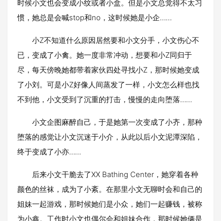
时候小文也会变成小纹或者小盒。但是小文总觉得不太习
惯，她总是会喊stop和no，这时候她是小企……
小Z不知道什么原因居然要和小文分手，小文伤心不
已，变成了小禽。她一度非常冲动，想要和小Z同归于
尽，每天傍晚她都带着家伙四处寻找小Z，那时候她变成
了小刘。可是小Z好像人间蒸发了一样，小文怎么样也找
不到他，小文受到了沉重的打击，慢慢的走向堕落……
小文企图麻醉自己，于是她第一次变成了小齐，那种
堕落的感觉让小文沉迷于小介，从此以后小文泥潭深陷，
终于变成了小亦……
后来小文干脆去了XX Bathing Center，她穿着各种
颜色的丝袜，成为了小紊。在那里小文无聊时会和自己的
姐妹一起游戏，那时候她们是小众，她们一起赚钱，被称
为小鑫。工作时小文也偶尔会和姐妹合作，那时候她俩是