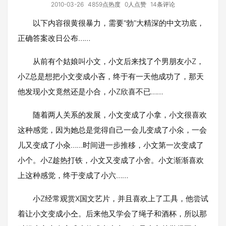
2010-03-26
4859点热度
0人点赞
14条评论
以下内容很黄很暴力，需要“勃”大精深的中文功底，
正确答案改日公布……
从前有个姑娘叫小文，小文后来找了个男朋友小Z，
小Z总是想把小文变成小吝，终于有一天他成功了，那天
他发现小文竟然还是小合，小Z欣喜不已……
随着两人关系的发展，小文变成了小拿，小文很喜欢
这种感觉，因为她总是觉得自己一会儿变成了小氽，一会
儿又变成了小汆……时间进一步推移，小文第一次变成了
小个。小Z趁热打铁，小文又变成了小舍。小文渐渐喜欢
上这种感觉，终于变成了小六……
小Z经常观赏X国文艺片，并且喜欢上了工具，他尝试
着让小文变成小仝。后来他又学会了绳子和酒杯，所以那