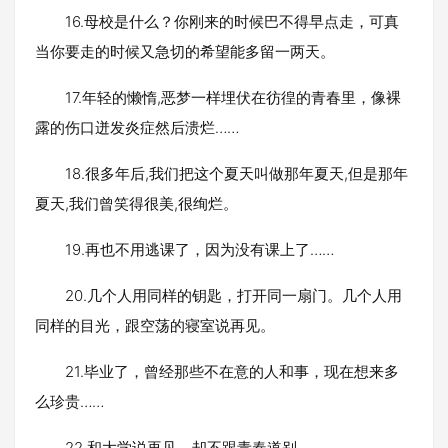
16.母校是什么？你刚来的时候巴不得早点走，可真
当你要走的时候又急切的希望能多留一两天。
17.年轻的懒惰,恶梦一样埋伏在彷徨的青春里，像裸
露的伤口迸发炎症然后溃烂……
18.很多年后,我们把这个夏天叫做那年夏天,但是那年
夏天,我们曾笑得很美,很绚烂。
19.再也不用逃课了，因为没有课上了……
20.几个人用同样的钥匙，打开同一扇门。几个人用
同样的目光，跟空荡的寝室说再见。
21.毕业了，曾经那些不在意的人和事，现在想来多
么珍贵……
22.和大学说再见，却不跟青春道别。