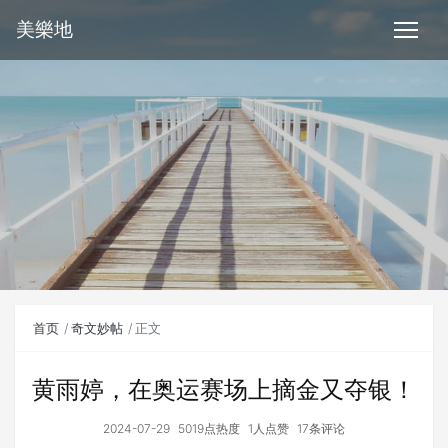
美樂地
首页
奇文妙帖
正文
黄雨婷，在奥运赛场上摘金又夺银！
2024-07-29
5019点热度
1人点赞
17条评论