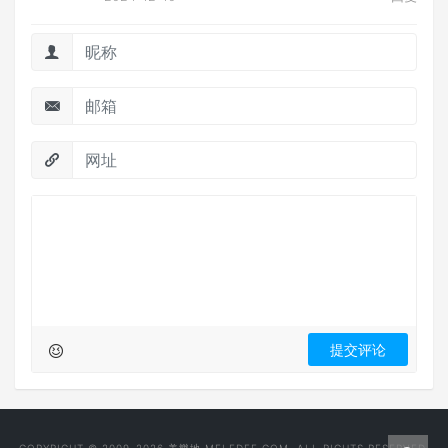
COPYRIGHT © 2009-2026 美樂地 MELEDEE.COM. ALL RIGHTS RESERVED.