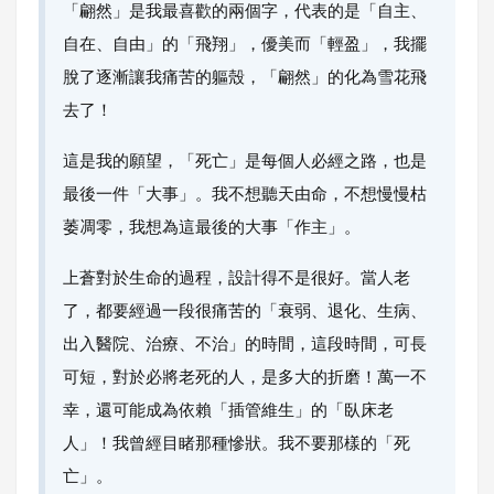
「翩然」是我最喜歡的兩個字，代表的是「自主、
自在、自由」的「飛翔」，優美而「輕盈」，我擺
脫了逐漸讓我痛苦的軀殼，「翩然」的化為雪花飛
去了！
這是我的願望，「死亡」是每個人必經之路，也是
最後一件「大事」。我不想聽天由命，不想慢慢枯
萎凋零，我想為這最後的大事「作主」。
上蒼對於生命的過程，設計得不是很好。當人老
了，都要經過一段很痛苦的「衰弱、退化、生病、
出入醫院、治療、不治」的時間，這段時間，可長
可短，對於必將老死的人，是多大的折磨！萬一不
幸，還可能成為依賴「插管維生」的「臥床老
人」！我曾經目睹那種慘狀。我不要那樣的「死
亡」。