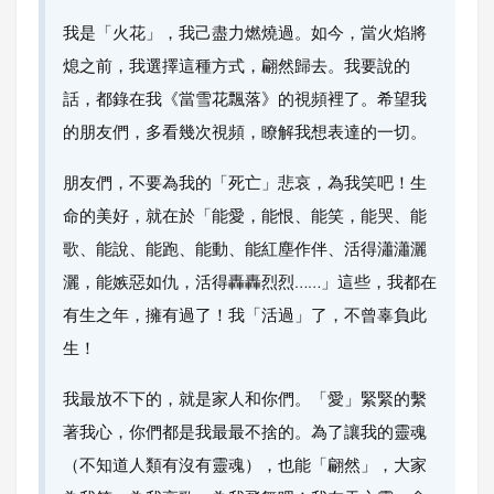
我是「火花」，我己盡力燃燒過。如今，當火焰將
熄之前，我選擇這種方式，翩然歸去。我要說的
話，都錄在我《當雪花飄落》的視頻裡了。希望我
的朋友們，多看幾次視頻，瞭解我想表達的一切。
朋友們，不要為我的「死亡」悲哀，為我笑吧！生
命的美好，就在於「能愛，能恨、能笑，能哭、能
歌、能說、能跑、能動、能紅塵作伴、活得瀟瀟灑
灑，能嫉惡如仇，活得轟轟烈烈……」這些，我都在
有生之年，擁有過了！我「活過」了，不曾辜負此
生！
我最放不下的，就是家人和你們。「愛」緊緊的繫
著我心，你們都是我最最不捨的。為了讓我的靈魂
（不知道人類有沒有靈魂），也能「翩然」，大家