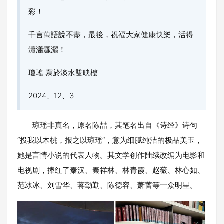
彩！
千言萬語說不盡，最後，祝福大家健康快樂，活得
瀟瀟灑灑！
瓊瑤 寫於淡水雙映樓
2024、12、3
琼瑶非真名，原名陈喆，其笔名出自《诗经》诗句
“投我以木桃，报之以琼瑶”，意为细腻纯洁的极品美玉，
她是言情小说的代表人物。其文学创作陆续改编为电影和
电视剧，捧红了秦汉、秦祥林、林青霞、赵薇、林心如、
范冰冰、刘雪华、蒋勤勤、陈德容、萧蔷等一众明星。