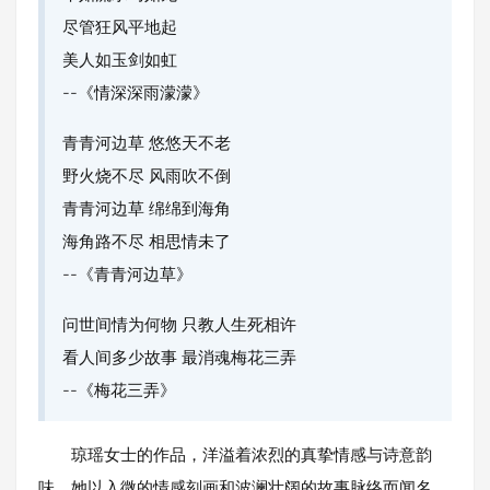
尽管狂风平地起
美人如玉剑如虹
--《情深深雨濛濛》
青青河边草 悠悠天不老
野火烧不尽 风雨吹不倒
青青河边草 绵绵到海角
海角路不尽 相思情未了
--《青青河边草》
问世间情为何物 只教人生死相许
看人间多少故事 最消魂梅花三弄
--《梅花三弄》
琼瑶女士的作品，洋溢着浓烈的真挚情感与诗意韵
味，她以入微的情感刻画和波澜壮阔的故事脉络而闻名。