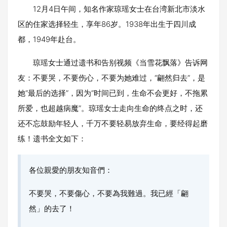
12月4日午间，知名作家琼瑶女士在台湾新北市淡水
区的住家选择轻生，享年86岁。1938年出生于四川成
都，1949年赴台。
琼瑶女士通过遗书和告别视频《当雪花飘落》告诉网
友：不要哭，不要伤心，不要为她难过，“翩然归去”，是
她“最后的选择”，因为“时间已到，生命不会更好，不拖累
所爱，也超越病魔”。琼瑶女士走向生命的终点之时，还
还不忘鼓励年轻人，千万不要轻易放弃生命，要经得起磨
练！遗书全文如下：
各位親愛的朋友知音們：
不要哭，不要傷心，不要為我難過。我已經「翩
然」的去了！