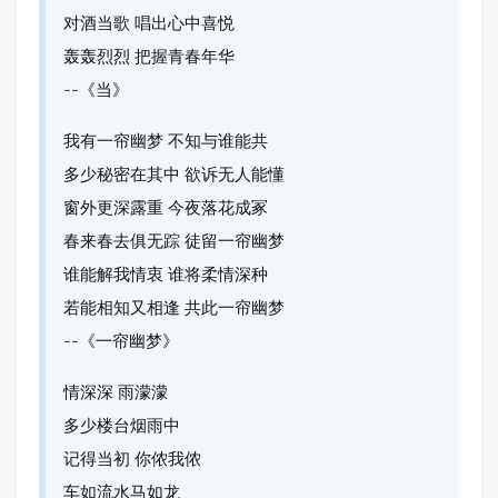
对酒当歌 唱出心中喜悦
轰轰烈烈 把握青春年华
--《当》
我有一帘幽梦 不知与谁能共
多少秘密在其中 欲诉无人能懂
窗外更深露重 今夜落花成冢
春来春去俱无踪 徒留一帘幽梦
谁能解我情衷 谁将柔情深种
若能相知又相逢 共此一帘幽梦
--《一帘幽梦》
情深深 雨濛濛
多少楼台烟雨中
记得当初 你侬我侬
车如流水马如龙