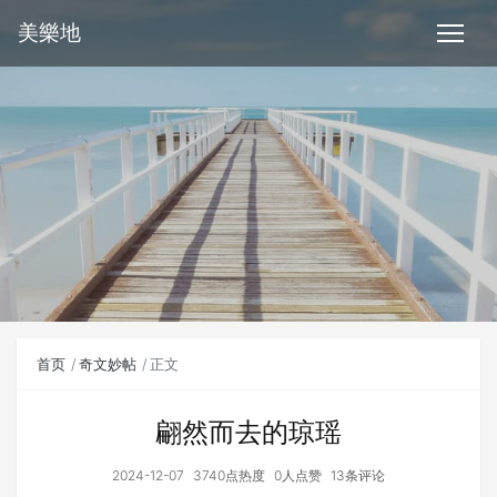
美樂地
首页
奇文妙帖
正文
翩然而去的琼瑶
2024-12-07
3740点热度
0人点赞
13条评论