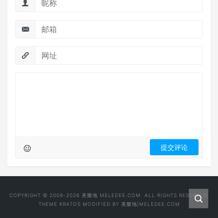
COPYRIGHT © 2009-2026 美樂地 MELEDEE.COM. ALL RIGHTS RESERVED.
THEME
KRATOS
MODIFIED BY
美樂地|MELEDEE.COM