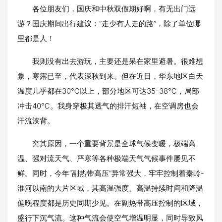
各位朋友们，国庆和中秋双假期好啊，有无出门远
游？国庆期间出行建议：“走少有人走的路”，除了单位哪
里都是人！
我则没有出去游玩，主要还是呆在家里避暑。很难想
象，寒露已至，代表深秋到来。但在近日，华东地区白天
温度几乎都在30℃以上，部分地区可达35-38℃，局部
冲击40℃。我身穿极其透气的排汗短袖，在空调房也会
汗流浃背。
究其原因，一个重要背景是全球气候变暖，极端高
温、强对流天气、严寒等各种极端天气气候事件屡见不
鲜。同时，今年“副热带高压”异常强大，牢牢控制着秦岭-
淮河以南的大片区域，其高温强度、高温持续时间和降温
偏晚程度都是历史同期少见。在副热带高压控制的区域，
盛行下沉气流。这种气流会使空气增温明显，同时导致风