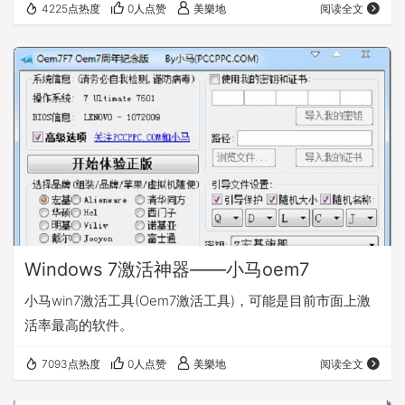
4225点热度
0人点赞
美樂地
阅读全文
级组件是有2张光盘和1个COA组成。第一张光盘是纯正的系
统安装光盘，可全新安装，以旗舰版为例，和市面上卖的
2460RMB的零售版一样的！光盘封套上有个正版COA序列
号，只要在安装时输入即可，激活即可！就是100%正版！
而且此序列号不仅可用于联…
Windows 7激活神器——小马oem7
小马win7激活工具(Oem7激活工具)，可能是目前市面上激
活率最高的软件。
7093点热度
0人点赞
美樂地
阅读全文