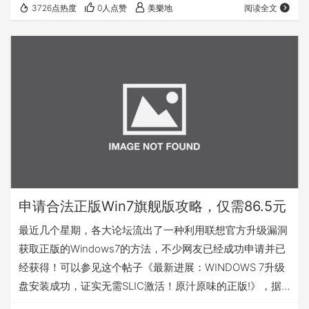
3726点热度
0人点赞
美樂地
阅读全文
盒，包装精美，其中包括32位旗舰版简体中文系统和
Microsoft Security Essentials（MSE微软杀毒软件）光盘
共2张.另外附有产品密钥(CD-Key)深藏在光盘之下，为了维
护你的合法权益，我不拆封…
申请合法正版Win7旗舰版攻略，仅需86.5元
最近几个星期，各大论坛流出了一种利用联想官方升级漏洞
获取正版的Windows7的方法，不少网友已经成功申请并已
经获得！可以参见这个帖子《最新进展：WINDOWS 7升级
盘安装成功，证实无需SLIC激活！原汁原味的正版!》，据
说这家伙是第一个吃螃蟹的人！ 根据众多网友的反映，该升