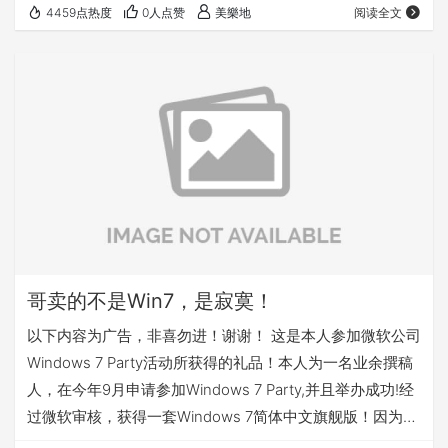
4459点热度
0人点赞
美樂地
阅读全文
nice的光盘保护套，打死都不送给纪小年 货物清单+升级光
盘 里面是两张光盘，一张Windows7升级光盘，可以重新安
装，里面内容等同于MSDN版，另一张是垃圾光盘！里面只
有几个没什么用的软件，直接无视！其实最重要的是光盘套
背后的COA账号，上面是有…
哥卖的不是Win7，是寂寞！
以下内容为广告，非喜勿进！谢谢！ 这是本人参加微软公司
Windows 7 Party活动所获得的礼品！本人为一名业余撰稿
人，在今年9月申请参加Windows 7 Party,并且举办成功!经
过微软审核，获得一套Windows 7简体中文旗舰版！因为经
济原因，不得不忍痛割爱卖掉这套产品！ 该套装仿皮包装