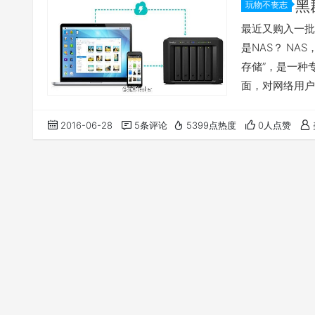
黑
玩物不丧志
最近又购入一批
是NAS？ NAS，
存储”，是一种
面，对网络用户
与服务器彻底分
成本、保护投资
2016-06-28
5条评论
5399点热度
0人点赞
者。 NAS本身
够支持各…