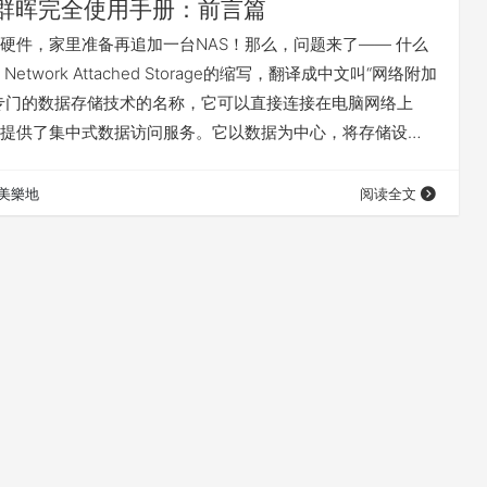
群晖完全使用手册：前言篇
硬件，家里准备再追加一台NAS！那么，问题来了—— 什么
Network Attached Storage的缩写，翻译成中文叫“网络附加
专门的数据存储技术的名称，它可以直接连接在电脑网络上
提供了集中式数据访问服务。它以数据为中心，将存储设备
离，集中管理数据，从而释放带宽、提高性能、降低总拥有
。其成本远远低于使用服务器存储，而效率却远远高于后
美樂地
阅读全文
能够支持多种协议（如NFS、CIFS、FTP、HTTP等），而且能