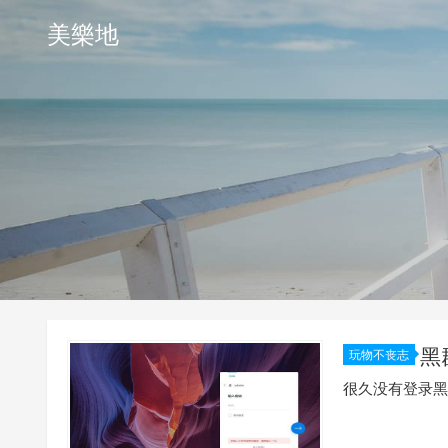
美樂地
黑
玩物不丧志
很久没有登录黑