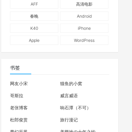
AFF
高清电影
春晚
Android
K40
iPhone
Apple
WordPress
书签
网友小宋
猫鱼的小窝
哥斯拉
威言威语
老张博客
响石潭（不可）
杜郎俊赏
旅行漫记
夢幻辰風
美樂地の十年之约