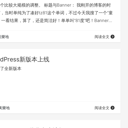
个比较大规模的调整。 标题与Banner： 我刚开的博客的时
度”，当时单纯为了凑好tz81这个单词，不过今天我搜了一个“童
，一看结果，算了，还是简洁好！单单叫“81度”吧！Banner部
etry主题（中文译名：诗意的生活）自带的Banner。用这学
eworks截图，并且PS了一下。我用的是《海角七号》中一个剧
美樂地
阅读全文
在公共场所耍流氓。哦，不对，是范逸臣和田中千绘两人在…
rdPress新版本上线
上线了全新版本
美樂地
阅读全文