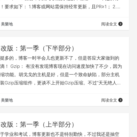
要求如下： 1.博客或网站需保持经常更新，且PR≥1； 2.谢
、纯商业的、纯抓取站的等违反内容和违法违规网站； 3.申
上本博客的链接； 4.申请时请附上贵站的名字、网址、
美樂地
阅读全文
提供简介； 5.不定期移除失效网站的链接； 6.日后…
客改版：第一季（下半部分）
挺多的，博客一时半会儿也更新不了，但是答应大家做到的
滴！ Gzip： 有没有发现博客现在访问速度加快了不少，因为
p压缩功能。胡戈戈的主机是好，但是一个致命缺陷，部分主机
装Gzip压缩组件，更谈不上开始Gzip压缩。不过“天无绝人之
的.htaccess文件即可。 AddOutputFilterByType
ml text/plain text/xml application/xml application/xht…
美樂地
阅读全文
客改版：第一季（上半部分）
于学业和考试，博客更新也不是特别勤快，不过我还是抽空