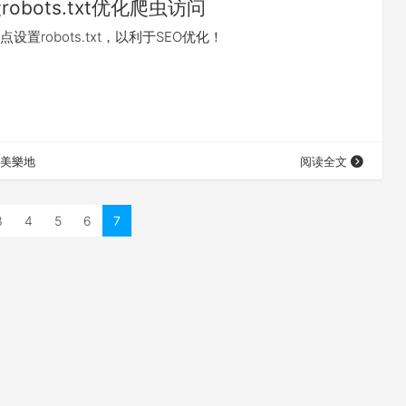
robots.txt优化爬虫访问
站点设置robots.txt，以利于SEO优化！
美樂地
阅读全文
3
4
5
6
7