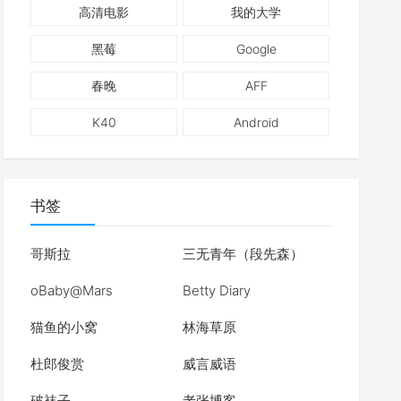
高清电影
我的大学
黑莓
Google
春晚
AFF
K40
Android
书签
哥斯拉
三无青年（段先森）
oBaby@Mars
Betty Diary
猫鱼的小窝
林海草原
杜郎俊赏
威言威语
破袜子
老张博客