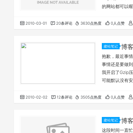
的网站都可以喔！
绝很黄很暴力的
请之前，敬请放
2010-03-01
20条评论
3630点热度
0人点赞
email，最好
博
建站笔记
抱歉，最近事情
事情还是要做到
我开启了Gzi
可能默认没有安
路”，改写下根目录下
DEFLATE text/ht
2010-02-02
12条评论
3505点热度
0人点赞
博
建站笔记
这段时间一直忙