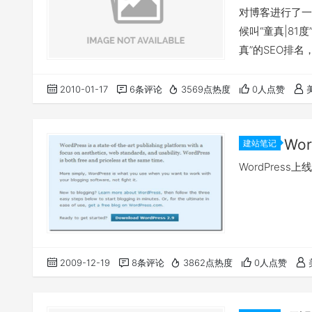
对博客进行了一
候叫“童真|81
真”的SEO排名
分，我更换了Po
期新学来的Fir
2010-01-17
6条评论
3569点热度
0人点赞
照，一对狗男女
Wo
建站笔记
WordPress
2009-12-19
8条评论
3862点热度
0人点赞