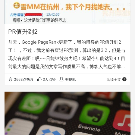
PR值升到2
前天，Google PageRank更新了，我的博客的PR值升到2
了！ ，不过，我之前有查过PR预测，算出的是3.2，但是与
现实有差距！哎~~只能继续努力吧！希望今年能达到4！目
前最大的问题是我的文章写作质量不高，博客人气也不够！
“革命尚未成功，同志仍需努力”！ 话说，我认识的一个
3663点热度
0人点赞
美樂地
阅读全文
MM，今天重建了独立博客了！她的网站是
http://owchihiro.com/ 尽管她没有君君姐那样多才多艺,也
没有深白色MM的秀外慧中,也没有啊呜啊呜的古灵精怪,但
是，根据我初步接触，她是个很上进，很努力的MM，独自
一人生活在“看似天…