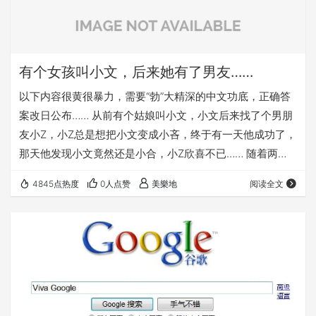
有个女孩叫小文，后来她有了男友……
以下内容很黄很暴力，需要“勃”大精深的中文功底，正确答
案改日公布…… 从前有个姑娘叫小文，小文后来找了个男朋
友小Z，小Z总是想把小文变成小吝，终于有一天他成功了，
那天他发现小文竟然还是小合，小Z欣喜不已…… 随着两人
关系的发展，小文变成了小拿，小文很喜欢这种感觉，因为
4845点热度
0人点赞
美樂地
阅读全文
她总是觉得自己一会儿变成了小氽，一会儿又变成了小
汆……时间进一步推移，小文第一次变成了小个。小Z趁热打
铁，小文又变成了小舍。小文渐渐喜欢上这种感觉，终于变
成了小六…… 小Z经常观赏X国文艺片，并且喜欢上了工具，
他尝试着让小文变成小仝。后来他又学会了绳子…