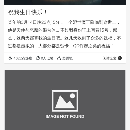
祝我生日快乐！
某年的3月14日晚23点15分，一个混世魔王降临到这世上，
他是天使与恶魔的混合体... 不过我身份证上写着15号，那
么，这两天都算我的生日吧。这几天收到了众多的祝福，不
过都是虚拟的，大部分都是贺卡，QQ许愿之类的祝福！怎
么没一个送我实物呢? /撇嘴 ，我要HTC G2! 我要 MOTO
4622点热度
0人点赞
美樂地
阅读全文
MileStone…不过还是谢谢你们这么有心！ 晚上没有吃蛋
糕，因为最近发福严重，为了达成瘦身目标，还是不吃。取
而代之的三鲜面很棒，美味至极！ 许三个愿望吧： 1.希望自
己，还有爱的我的人，和我爱的人，身体健康，心情愉快！
2.希…