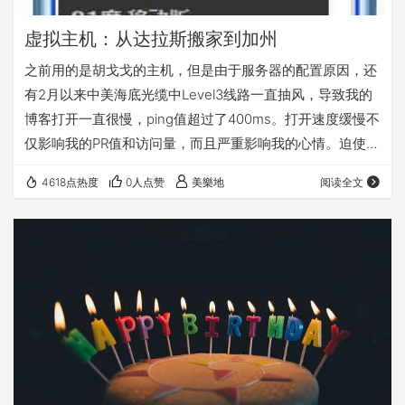
虚拟主机：从达拉斯搬家到加州
之前用的是胡戈戈的主机，但是由于服务器的配置原因，还
有2月以来中美海底光缆中Level3线路一直抽风，导致我的
博客打开一直很慢，ping值超过了400ms。打开速度缓慢不
仅影响我的PR值和访问量，而且严重影响我的心情。迫使我
下定决定更换服务器。 在闲逛中，发现了“衡天小张”的博
4618点热度
0人点赞
美樂地
阅读全文
客，顺藤摸瓜，找到他的淘宝店，刚好，他店里有一款促销
的合租主机，1G主机容量+可建8个独立站点+无限数据库
+无限子域名+自定义PHP.ini+15G月流量=99元/年,另外还
送高速VPN！我靠！单单是VPN就要一百块了！经过简单测
试，服务器很…