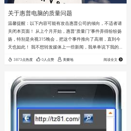
关于惠普电脑的质量问题
温馨提醒：以下内容可能有攻击惠普公司的倾向，不适者请
关闭本页面！ 从上个月开始，惠普“质量门”事件弄得纷纷扬
扬，特别是央视315晚会，把这个事件推向了高潮，直到今
天也如此！ 我不想转发媒体上一些新闻，我单单说下我的身
边的惠普。我是我们系公认的“电脑专家”，很多同学电脑出
3873点热度
0人点赞
美樂地
阅读全文
问题，第一时间来找我，当然少不了漂亮MM们，香吻和烛
光晚餐可是少不了的! 哈哈，有点扯远了。在我经手的电脑
中，惠普应该是最多的。当然出的问题很多，软件硬件问题
都有—— 胖子同学：没日没夜地疯狂地玩一款叫“真三”的
《魔兽争霸》改版RPG游戏，好端端的D…