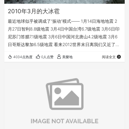
2010年3月的大冰雹
最近地球似乎被调成了“振动”模式—— 1月14日海地地震 2
月27日智利8.8级地震 3月4日中国台湾6.7级地震 3月6日印
尼苏门答腊7.1级地震 3月6日中国河北唐山4.2级地震 3月6
日哥斯达黎加6.5级地震 看来2012世界末日离我们又近了一
步！这不，我们这边天气也反常，3月本来是春暖花开的季
4034点热度
0人点赞
美樂地
阅读全文
节，现在却是电光雷鸣，倾盆大雨，甚至，我们这边在昨晚
突降了大冰雹，非常吓人，很多屋顶被击穿！目前不知道有
没有人受伤。。。 都说无图无真相，我还是赶紧上图吧！