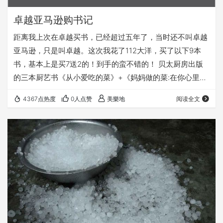
卓越亚马逊购书记
距离我上次在卓越买书，已经超过五年了，当时还不叫卓越
亚马逊，只是叫卓越。这次我花了112大洋，买了以下9本
书，基本上是买7送2的！到手的蛮不错的！ 贝太厨房出版
的三本厨艺书《从小爱吃的菜》+《妈妈做的菜:在你心里永
远排第一的80道美味》+《清粥小菜》。贝太厨房杂志真的
4367点热度
0人点赞
美樂地
阅读全文
很不错，出的书也很棒，图片拍摄、材料准备、烹调流程等
都一应俱全，而且非常简单上手！这几天我已经试过上面的
“葱香蛋羹”“虾仁炒饭”等菜肴！ 《人间词话 手稿本》，买这
本书是因为在猫扑论坛上，某网友自曝自己罗曼史时，提到
自己一个MM酷爱古代文学，时不时的拿…